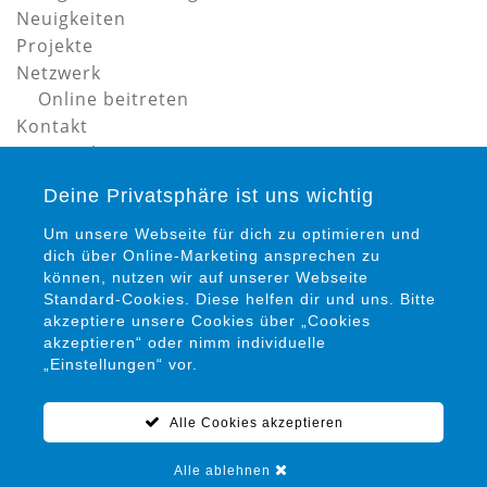
Neuigkeiten
Projekte
Netzwerk
Online beitreten
Kontakt
Datenschutz
Impressum
Deine Privatsphäre ist uns wichtig
Um unsere Webseite für dich zu optimieren und
dich über Online-Marketing ansprechen zu
können, nutzen wir auf unserer Webseite
Standard-Cookies. Diese helfen dir und uns. Bitte
akzeptiere unsere Cookies über „Cookies
Petra Siems
akzeptieren“ oder nimm individuelle
Präventionsrat gegen Gewalt und Kriminalität in
„Einstellungen“ vor.
Salzgitter e. V.
Alle Cookies akzeptieren
05341 / 94 15 22 0
info@praeventionsrat-salzgitter.de
Alle ablehnen
Marienplatz 12