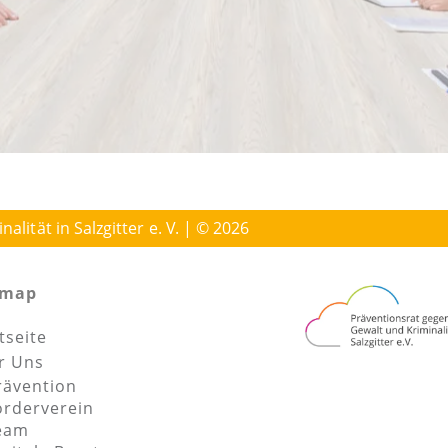
lität in Salzgitter e. V. | © 2026
emap
tseite
r Uns
rävention
örderverein
eam