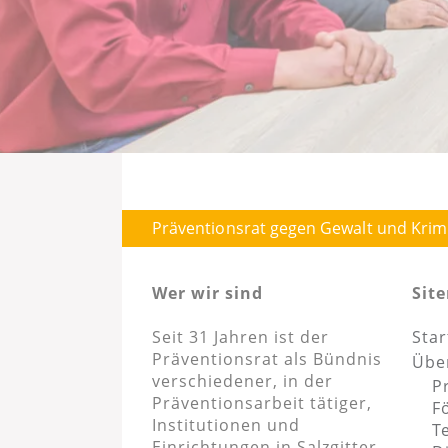
Präventionsrat gegen Gewalt und Krimina
Wer wir sind
Sit
Seit 31 Jahren ist der
Star
Präventionsrat als Bündnis
Übe
verschiedener, in der
P
Präventionsarbeit tätiger,
F
Institutionen und
T
Einrichtungen in Salzgitter