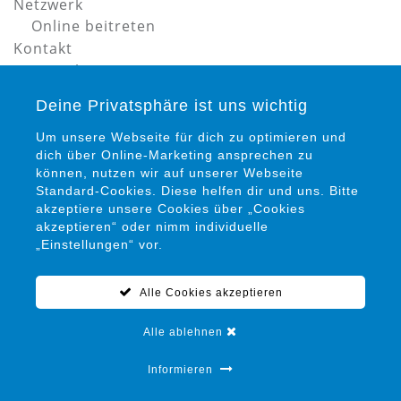
Netzwerk
Online beitreten
Kontakt
Datenschutz
Impressum
Deine Privatsphäre ist uns wichtig
Um unsere Webseite für dich zu optimieren und
dich über Online-Marketing ansprechen zu
können, nutzen wir auf unserer Webseite
Standard-Cookies. Diese helfen dir und uns. Bitte
akzeptiere unsere Cookies über „Cookies
Petra Siems
akzeptieren“ oder nimm individuelle
Präventionsrat gegen Gewalt und Kriminalität in
„Einstellungen“ vor.
Salzgitter e. V.
Alle Cookies akzeptieren
05341 / 94 15 22 0
info@praeventionsrat-salzgitter.de
Alle ablehnen
Marienplatz 12
38259 Salzgitter
Informieren