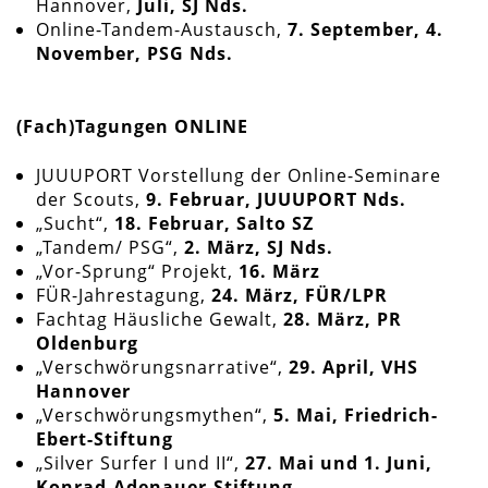
Hannover,
Juli, SJ Nds.
Online-Tandem-Austausch,
7.
September, 4.
November, PSG Nds.
(Fach)Tagungen ONLINE
JUUUPORT Vorstellung der Online-Seminare
der Scouts,
9. Februar, JUUUPORT Nds.
„Sucht“,
18. Februar, Salto SZ
„Tandem/ PSG“,
2. März, SJ Nds.
„Vor-Sprung“ Projekt,
16. März
FÜR-Jahrestagung,
24. März, FÜR/LPR
Fachtag Häusliche Gewalt,
28. März, PR
Oldenburg
„Verschwörungsnarrative“,
29. April, VHS
Hannover
„Verschwörungsmythen“,
5. Mai, Friedrich-
Ebert-Stiftung
„Silver Surfer I und II“,
27. Mai und 1. Juni,
Konrad-Adenauer-Stiftung