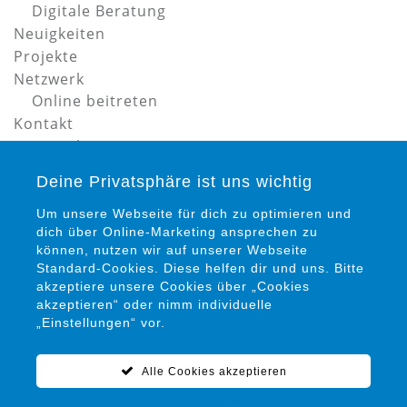
Digitale Beratung
Neuigkeiten
Projekte
Netzwerk
Online beitreten
Kontakt
Datenschutz
Impressum
Deine Privatsphäre ist uns wichtig
Um unsere Webseite für dich zu optimieren und
dich über Online-Marketing ansprechen zu
können, nutzen wir auf unserer Webseite
Standard-Cookies. Diese helfen dir und uns. Bitte
akzeptiere unsere Cookies über „Cookies
Petra Siems
akzeptieren“ oder nimm individuelle
Präventionsrat gegen Gewalt und Kriminalität in
„Einstellungen“ vor.
Salzgitter e. V.
Alle Cookies akzeptieren
05341 / 94 15 22 0
info@praeventionsrat-salzgitter.de