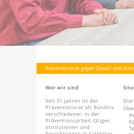
Präventionsrat gegen Gewalt und Krimina
Wer wir sind
Sit
Seit 31 Jahren ist der
Star
Präventionsrat als Bündnis
Übe
verschiedener, in der
P
Präventionsarbeit tätiger,
F
Institutionen und
T
Einrichtungen in Salzgitter