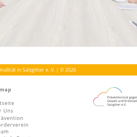
lität in Salzgitter e. V. | © 2026
emap
tseite
r Uns
rävention
örderverein
eam