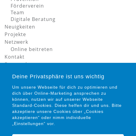
Förderverein
Team
Digitale Beratung
Neuigkeiten
Projekte
Netzwerk
Online beitreten
Kontakt
Datenschutz
Impressum
Deine Privatsphäre ist uns wichtig
Um unsere Webseite für dich zu optimieren und
dich über Online-Marketing ansprechen zu
können, nutzen wir auf unserer Webseite
Standard-Cookies. Diese helfen dir und uns. Bitte
akzeptiere unsere Cookies über „Cookies
Petra Siems
akzeptieren“ oder nimm individuelle
Präventionsrat gegen Gewalt und Kriminalität in
„Einstellungen“ vor.
Salzgitter e. V.