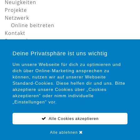
Neuigkeiten
Projekte
Netzwerk
Online beitreten
Kontakt
Datenschutz
Impressum
Deine Privatsphäre ist uns wichtig
Um unsere Webseite für dich zu optimieren und
dich über Online-Marketing ansprechen zu
können, nutzen wir auf unserer Webseite
Standard-Cookies. Diese helfen dir und uns. Bitte
akzeptiere unsere Cookies über „Cookies
Petra Siems
akzeptieren“ oder nimm individuelle
Präventionsrat gegen Gewalt und Kriminalität in
„Einstellungen“ vor.
Salzgitter e. V.
Alle Cookies akzeptieren
05341 / 94 15 22 0
info@praeventionsrat-salzgitter.de
Alle ablehnen
Marienplatz 12