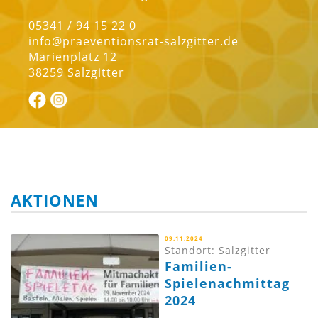
05341 / 94 15 22 0
info@praeventionsrat-salzgitter.de
Marienplatz 12
38259 Salzgitter
AKTIONEN
09.11.2024
Standort: Salzgitter
Familien-
Spielenachmittag
2024