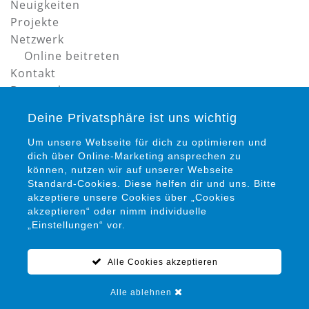
Neuigkeiten
Projekte
Netzwerk
Online beitreten
Kontakt
Datenschutz
Impressum
Deine Privatsphäre ist uns wichtig
Um unsere Webseite für dich zu optimieren und
dich über Online-Marketing ansprechen zu
können, nutzen wir auf unserer Webseite
Standard-Cookies. Diese helfen dir und uns. Bitte
akzeptiere unsere Cookies über „Cookies
Petra Siems
akzeptieren“ oder nimm individuelle
Präventionsrat gegen Gewalt und Kriminalität in
„Einstellungen“ vor.
Salzgitter e. V.
Alle Cookies akzeptieren
05341 / 94 15 22 0
info@praeventionsrat-salzgitter.de
Alle ablehnen
Marienplatz 12