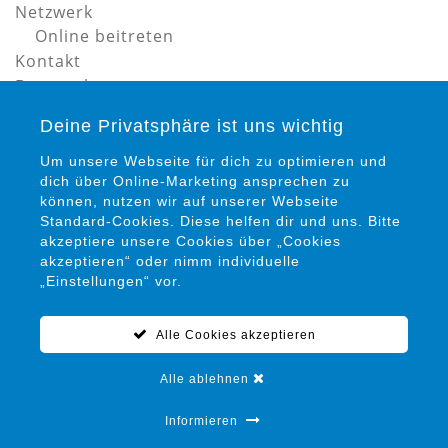
Netzwerk
Online beitreten
Kontakt
Datenschutz
Impressum
Deine Privatsphäre ist uns wichtig
Um unsere Webseite für dich zu optimieren und
dich über Online-Marketing ansprechen zu
können, nutzen wir auf unserer Webseite
Standard-Cookies. Diese helfen dir und uns. Bitte
akzeptiere unsere Cookies über „Cookies
Petra Siems
akzeptieren“ oder nimm individuelle
Präventionsrat gegen Gewalt und Kriminalität in
„Einstellungen“ vor.
Salzgitter e. V.
Alle Cookies akzeptieren
05341 / 94 15 22 0
info@praeventionsrat-salzgitter.de
Alle ablehnen
Marienplatz 12
38259 Salzgitter
Informieren