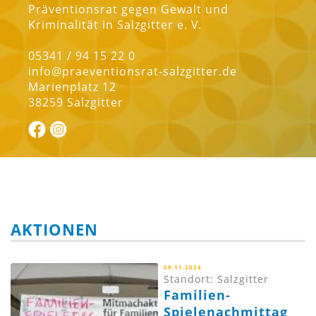
Präventionsrat gegen Gewalt und
Kriminalität in Salzgitter e. V.
05341 / 94 15 22 0
info@praeventionsrat-salzgitter.de
Marienplatz 12
38259 Salzgitter
AKTIONEN
09.11.2024
Standort: Salzgitter
Familien-
Spielenachmittag