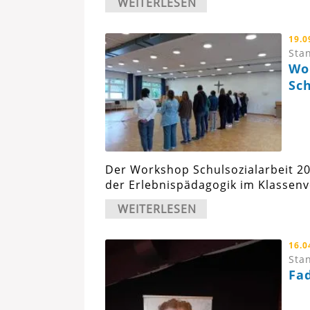
WEITERLESEN
19.0
Stan
Wo
Sch
Der Workshop Schulsozialarbeit 2
der Erlebnispädagogik im Klassenv
WEITERLESEN
16.0
Stan
Fad