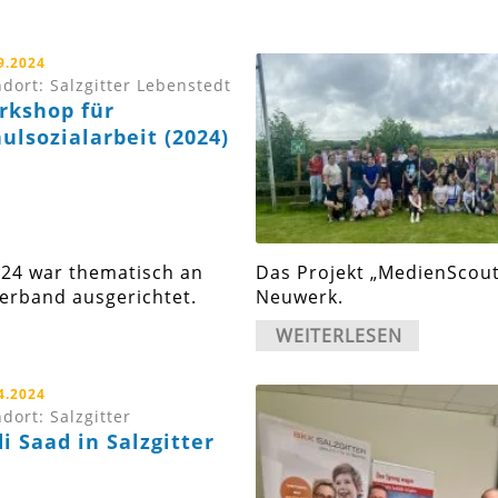
9.2024
dort: Salzgitter Lebenstedt
rkshop für
ulsozialarbeit (2024)
024 war thematisch an
Das Projekt „MedienScout
erband ausgerichtet.
Neuwerk.
WEITERLESEN
4.2024
dort: Salzgitter
i Saad in Salzgitter