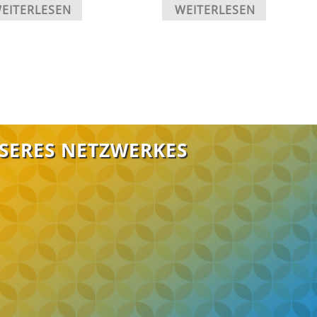
EITERLESEN
WEITERLESEN
NSERES NETZWERKES
FABI Salzgit