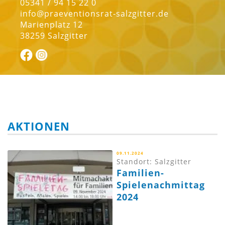
05341 / 94 15 22 0
info@praeventionsrat-salzgitter.de
Marienplatz 12
38259 Salzgitter
AKTIONEN
09.11.2024
Standort: Salzgitter
Familien-
Spielenachmittag
2024