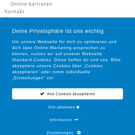
Online beitreten
Kontakt
Datenschutz
Impressum
Deine Privatsphäre ist uns wichtig
Um unsere Webseite für dich zu optimieren und
dich über Online-Marketing ansprechen zu
können, nutzen wir auf unserer Webseite
Standard-Cookies. Diese helfen dir und uns. Bitte
akzeptiere unsere Cookies über „Cookies
Petra Siems
akzeptieren“ oder nimm individuelle
Präventionsrat gegen Gewalt und Kriminalität in
„Einstellungen“ vor.
Salzgitter e. V.
Alle Cookies akzeptieren
05341 / 94 15 22 0
info@praeventionsrat-salzgitter.de
Alle ablehnen
Marienplatz 12
38259 Salzgitter
Informieren
Einstellungen