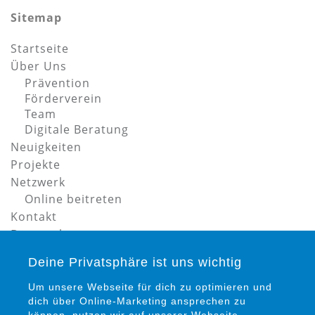
Sitemap
Startseite
Über Uns
Prävention
Förderverein
Team
Digitale Beratung
Neuigkeiten
Projekte
Netzwerk
Online beitreten
Kontakt
Datenschutz
Impressum
Deine Privatsphäre ist uns wichtig
Um unsere Webseite für dich zu optimieren und
dich über Online-Marketing ansprechen zu