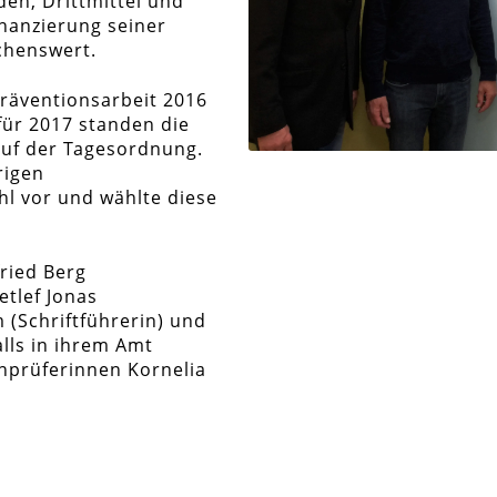
den, Drittmittel und
nanzierung seiner
chenswert.
räventionsarbeit 2016
für 2017 standen die
uf der Tagesordnung.
rigen
l vor und wählte diese
fried Berg
etlef Jonas
 (Schriftführerin) und
alls in ihrem Amt
nprüferinnen Kornelia