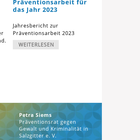
Präventionsarbeit für
das Jahr 2023
Jahresbericht zur
er
Präventionsarbeit 2023
nd.
WEITERLESEN
Petra Siems
Präventionsrat gegen
ter
Gewalt und Kriminalität in
Salzgitter e. V.