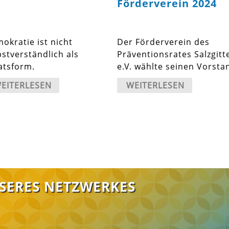
Förderverein 2024
okratie ist nicht
Der Förderverein des
bstverständlich als
Präventionsrates Salzgitt
atsform.
e.V. wählte seinen Vorsta
EITERLESEN
WEITERLESEN
NSERES NETZWERKES
FABI Salzgit