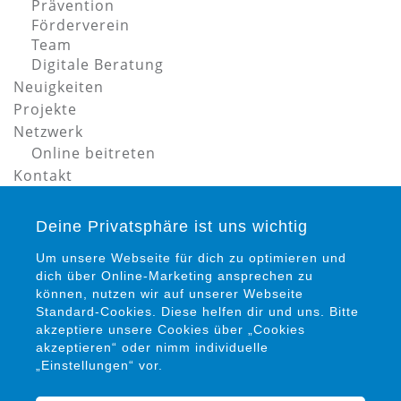
Prävention
Förderverein
Team
Digitale Beratung
Neuigkeiten
Projekte
Netzwerk
Online beitreten
Kontakt
Datenschutz
Impressum
Deine Privatsphäre ist uns wichtig
Um unsere Webseite für dich zu optimieren und
dich über Online-Marketing ansprechen zu
können, nutzen wir auf unserer Webseite
Standard-Cookies. Diese helfen dir und uns. Bitte
akzeptiere unsere Cookies über „Cookies
akzeptieren“ oder nimm individuelle
Petra Siems
„Einstellungen“ vor.
Präventionsrat gegen Gewalt und Kriminalität in
Salzgitter e. V.