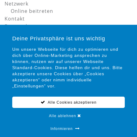
Netzwerk
Online beitreten
Kontakt
Datenschutz
Impressum
Deine Privatsphäre ist uns wichtig
Um unsere Webseite für dich zu optimieren und
dich über Online-Marketing ansprechen zu
können, nutzen wir auf unserer Webseite
Standard-Cookies. Diese helfen dir und uns. Bitte
akzeptiere unsere Cookies über „Cookies
Petra Siems
akzeptieren“ oder nimm individuelle
Präventionsrat gegen Gewalt und Kriminalität in
„Einstellungen“ vor.
Salzgitter e. V.
Alle Cookies akzeptieren
05341 / 94 15 22 0
info@praeventionsrat-salzgitter.de
Alle ablehnen
Marienplatz 12
38259 Salzgitter
Informieren