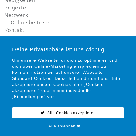
Neuigkeiten
Projekte
Netzwerk
Online beitreten
Kontakt
Datenschutz
Impressum
Deine Privatsphäre ist uns wichtig
Um unsere Webseite für dich zu optimieren und
dich über Online-Marketing ansprechen zu
können, nutzen wir auf unserer Webseite
Standard-Cookies. Diese helfen dir und uns. Bitte
akzeptiere unsere Cookies über „Cookies
Petra Siems
akzeptieren“ oder nimm individuelle
Präventionsrat gegen Gewalt und Kriminalität in
„Einstellungen“ vor.
Salzgitter e. V.
Alle Cookies akzeptieren
05341 / 94 15 22 0
info@praeventionsrat-salzgitter.de
Alle ablehnen
Marienplatz 12