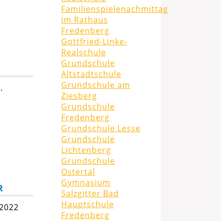
Familienspielenachmittag
im Rathaus
Fredenberg
Gottfried-Linke-
Realschule
Grundschule
Altstadtschule
Grundschule am
.
Ziesberg
Grundschule
Fredenberg
Grundschule Lesse
Grundschule
Lichtenberg
Grundschule
Ostertal
Gymnasium
R
Salzgitter Bad
Hauptschule
 2022
Fredenberg