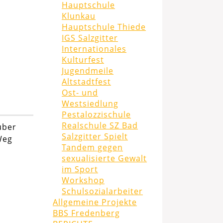
Hauptschule
Klunkau
Hauptschule Thiede
IGS Salzgitter
Internationales
Kulturfest
Jugendmeile
Altstadtfest
Ost- und
Westsiedlung
Pestalozzischule
Realschule SZ Bad
über
Salzgitter Spielt
Weg
Tandem gegen
sexualisierte Gewalt
im Sport
Workshop
Schulsozialarbeiter
Allgemeine Projekte
BBS Fredenberg