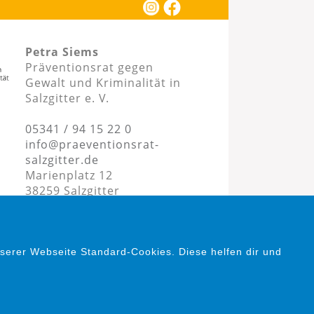
Petra Siems
Präventionsrat gegen
Gewalt und Kriminalität in
Salzgitter e. V.
05341 / 94 15 22 0
info@praeventionsrat-
salzgitter.de
Marienplatz 12
38259 Salzgitter
serer Webseite Standard-Cookies. Diese helfen dir und