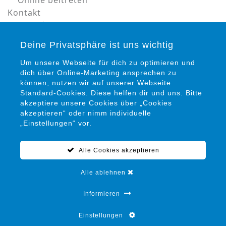
Online beitreten
Kontakt
Datenschutz
Impressum
Deine Privatsphäre ist uns wichtig
Um unsere Webseite für dich zu optimieren und
dich über Online-Marketing ansprechen zu
können, nutzen wir auf unserer Webseite
Standard-Cookies. Diese helfen dir und uns. Bitte
akzeptiere unsere Cookies über „Cookies
Petra Siems
akzeptieren“ oder nimm individuelle
Präventionsrat gegen Gewalt und Kriminalität in
„Einstellungen“ vor.
Salzgitter e. V.
Alle Cookies akzeptieren
05341 / 94 15 22 0
info@praeventionsrat-salzgitter.de
Alle ablehnen
Marienplatz 12
38259 Salzgitter
Informieren
Einstellungen