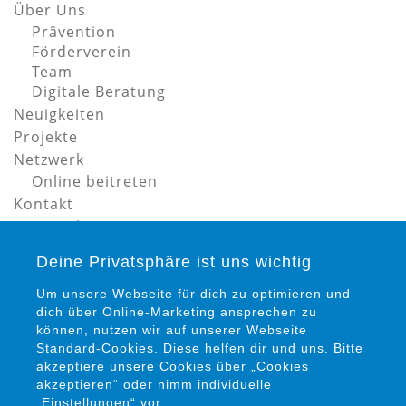
Über Uns
Prävention
Förderverein
Team
Digitale Beratung
Neuigkeiten
Projekte
Netzwerk
Online beitreten
Kontakt
Datenschutz
Impressum
Deine Privatsphäre ist uns wichtig
Um unsere Webseite für dich zu optimieren und
dich über Online-Marketing ansprechen zu
können, nutzen wir auf unserer Webseite
Standard-Cookies. Diese helfen dir und uns. Bitte
akzeptiere unsere Cookies über „Cookies
Petra Siems
akzeptieren“ oder nimm individuelle
Präventionsrat gegen Gewalt und Kriminalität in
„Einstellungen“ vor.