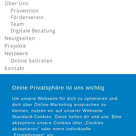
Über Uns
Prävention
Förderverein
Team
Digitale Beratung
Neuigkeiten
Projekte
Netzwerk
Online beitreten
Kontakt
Datenschutz
Impressum
Deine Privatsphäre ist uns wichtig
Um unsere Webseite für dich zu optimieren und
dich über Online-Marketing ansprechen zu
können, nutzen wir auf unserer Webseite
Standard-Cookies. Diese helfen dir und uns. Bitte
akzeptiere unsere Cookies über „Cookies
Petra Siems
akzeptieren“ oder nimm individuelle
Präventionsrat gegen Gewalt und Kriminalität in
„Einstellungen“ vor.